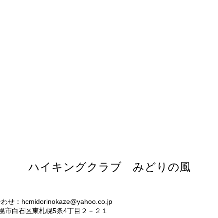
見出し h5
​ハイキングクラブ みどりの風
合わせ：
hcmidorinokaze@yahoo.co.jp
札幌市白石区東札幌5条4丁目２－２１