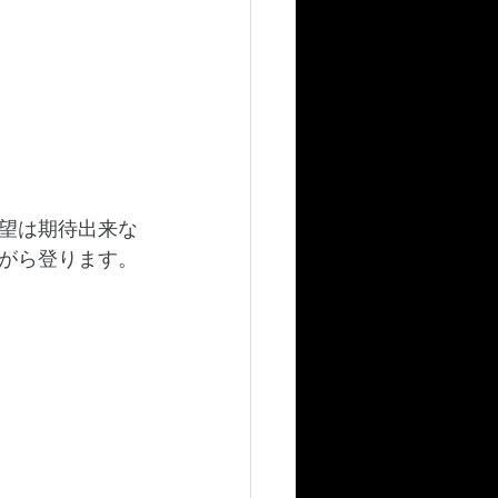
望は期待出来な
がら登ります。