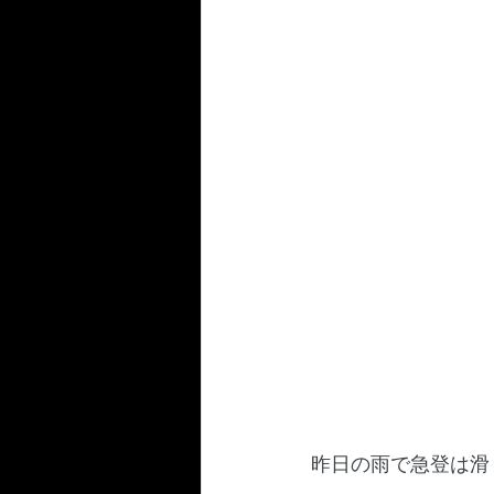
昨日の雨で急登は滑