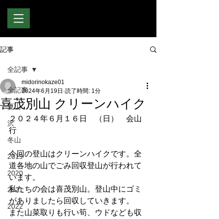
記事
全記事
midorinokaze01
全記事
2024年6月19日
読了時間: 1分
喜茂別山 クリーンハイク
夏山
２０２４年６月１６日　（日）　会山
沢
行
冬山
今回の登山はクリーンハイクです。全
2019
道各地の山でごみ回収登山が行われて
2020
います。
私たちの会は喜茂別山。登山中にゴミ
2021
がありましたら回収していきます。
2022
また山菜取りも行い筍、ウドなども収