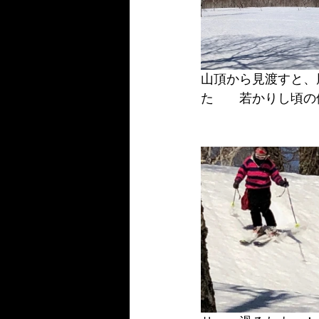
山頂から見渡すと、
た　　若かりし頃の