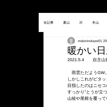
全記事
夏山
沢
冬山
midorinokaze01
2
暖かい日
2021.5.4　　自主山
　雨雲ただようGW
しかしこれがピタッ
目指したのはニセコ
すっかり”とうが立
山稜や尾根を覆って