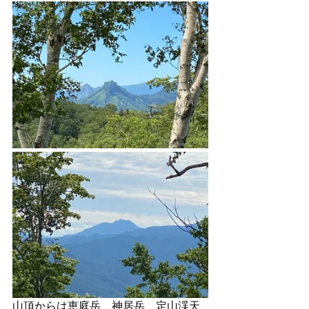
山頂からは恵庭岳、神居岳、定山渓天