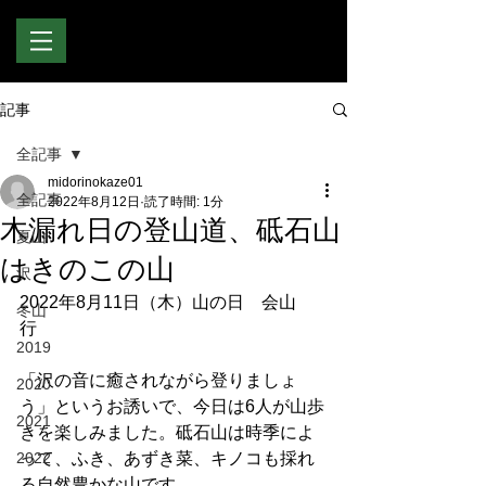
記事
全記事
midorinokaze01
全記事
2022年8月12日
読了時間: 1分
木漏れ日の登山道、砥石山
夏山
はきのこの山
沢
2022年8月11日（木）山の日　会山
冬山
行　　
2019
「沢の音に癒されながら登りましょ
2020
う」というお誘いで、今日は6人が山歩
2021
きを楽しみました。砥石山は時季によ
2022
って、ふき、あずき菜、キノコも採れ
る自然豊かな山です。