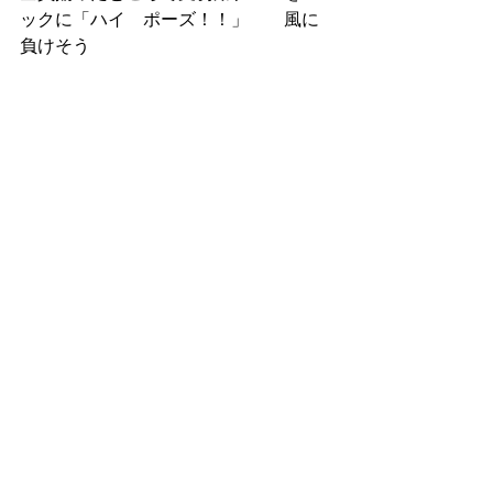
ックに「ハイ　ポーズ！！」　　風に
負けそう
山頂の寒風に耐え切れず、少し下って
お楽しみのランチタイム　　ご褒美の
景色を見ながらのランチは美味しいね