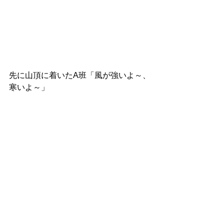
先に山頂に着いたA班「風が強いよ～、
寒いよ～」