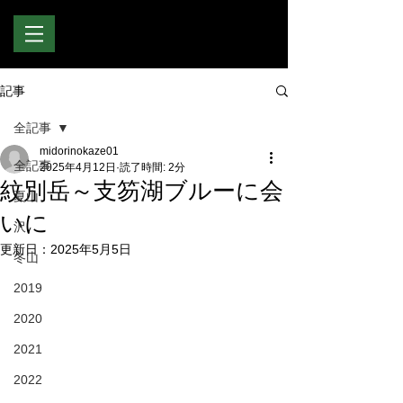
記事
全記事
midorinokaze01
全記事
2025年4月12日
読了時間: 2分
紋別岳～支笏湖ブルーに会
夏山
いに
沢
更新日：
2025年5月5日
冬山
2019
2020
2021
2022