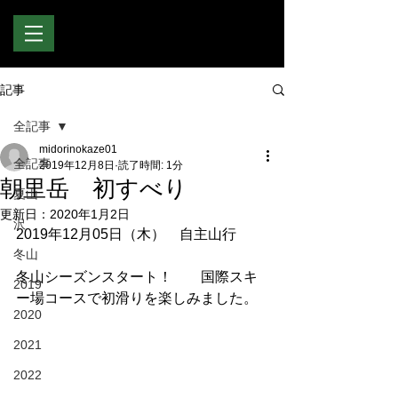
記事
全記事
midorinokaze01
全記事
2019年12月8日
読了時間: 1分
朝里岳 初すべり
夏山
更新日：
2020年1月2日
沢
2019年12月05日（木）　自主山行
冬山
冬山シーズンスタート！　　国際スキ
2019
ー場コースで初滑りを楽しみました。
2020
2021
2022