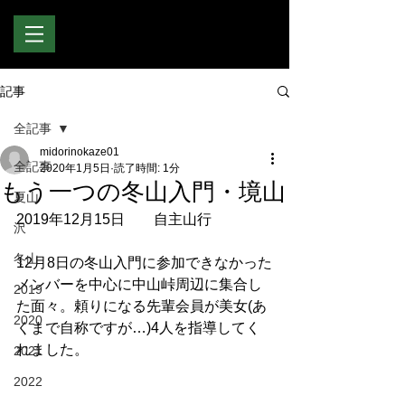
記事
全記事
midorinokaze01
全記事
2020年1月5日
読了時間: 1分
もう一つの冬山入門・境山
夏山
2019年12月15日　　自主山行
沢
冬山
12月8日の冬山入門に参加できなかった
メンバーを中心に中山峠周辺に集合し
2019
た面々。頼りになる先輩会員が美女(あ
2020
くまで自称ですが…)4人を指導してく
れました。
2021
2022