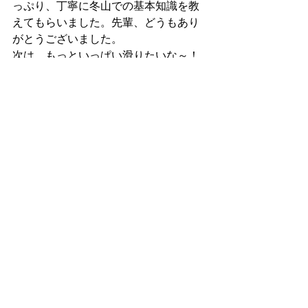
っぷり、丁寧に冬山での基本知識を教
えてもらいました。先輩、どうもあり
がとうございました。
次は、もっといっぱい滑りたいな～！
by tama,thiechan
冬山
2019
すべて表示
最新記事