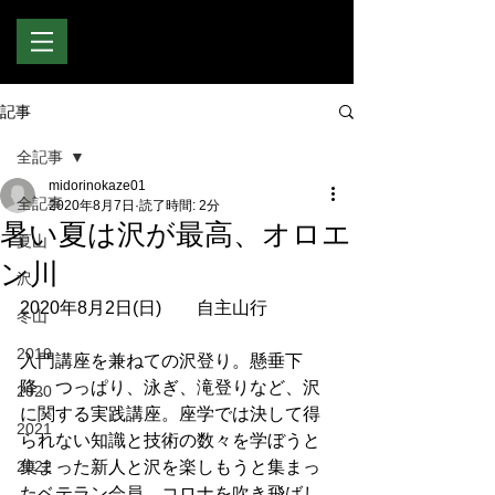
記事
全記事
midorinokaze01
全記事
2020年8月7日
読了時間: 2分
暑い夏は沢が最高、オロエ
夏山
ン川
沢
2020年8月2日(日)　　自主山行
冬山
2019
入門講座を兼ねての沢登り。懸垂下
降、つっぱり、泳ぎ、滝登りなど、沢
2020
に関する実践講座。座学では決して得
2021
られない知識と技術の数々を学ぼうと
2022
集まった新人と沢を楽しもうと集まっ
たベテラン会員。コロナを吹き飛ばし