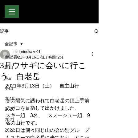
記事
全記事
midorinokaze01
全記事
2021年3月16日
読了時間: 2分
3月ウサギに会いに行こ
夏山
う。白老岳
沢
2021年3月13日（土）　自主山行
冬山
2019
春の陽気に誘われて白老岳の頂上手前
のポコを目指して出かけました。
2020
スキー組　3名、　スノーシュー組　9
2021
名の山行です。
2022
この日は偶々同じ山の会の別グループ
もスキーで白老岳に来ており、どこか