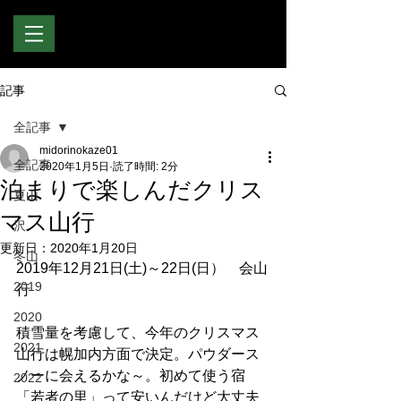
記事
全記事
midorinokaze01
全記事
2020年1月5日
読了時間: 2分
泊まりで楽しんだクリス
夏山
マス山行
沢
更新日：
2020年1月20日
冬山
2019年12月21日(土)～22日(日）　会山
2019
行
2020
積雪量を考慮して、今年のクリスマス
2021
山行は幌加内方面で決定。パウダース
ノーに会えるかな～。初めて使う宿
2022
「若者の里」って安いんだけど大丈夫