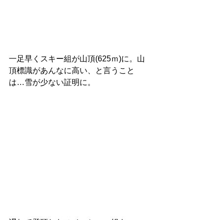
一足早くスキー組が山頂(625ｍ)に。山
頂標識があんなに高い、と言うこと
は…雪が少ない証明に。