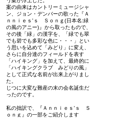
う案が浮上した。
案の由来はカントリーミュージシャ
ン、ジョン・デンバーの歌った『Ａ
ｎｎｉｅｓ’ｓ Ｓｏｎｇ(日本名:緑
の風のアニー)』から取ったもので、
その後「緑」の漢字を、「緑でも翠
でも碧でも多彩な色に・・・」とい
う思いを込めて「みどり」に変え、
さらに自分達のフィールドを表す
「ハイキング」を加えて、最終的に
「ハイキングクラブ みどりの風」
として正式な名前が出来上がりまし
た。
じつに大変な難産の末の会名誕生だ
ったのです。
私の拙訳で、『Ａｎｎｉｅｓ’ｓ Ｓ
ｏｎｇ』の一部をご紹介します
あなたは私をときめかせてくれる
森の夜のとばりのように