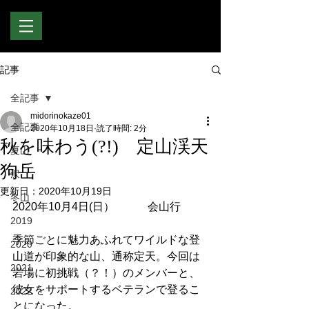
記事
全記事
midorinokaze01
全記事
2020年10月18日
読了時間: 2分
秋を味わう(?!) 定山渓天
夏山
狗岳
沢
更新日：
2020年10月19日
冬山
2020年10月4日(日）　　　会山行
2019
季節ごとに魅力あふれてワイルドな登
2020
山道が印象的な山、通称定天。今回は
2021
岩場に初挑戦（？！）のメンバーと、
彼女をサポートするベテランで登るこ
2022
とになった。