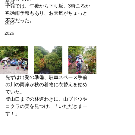
2023
予報では、午後から下り坂、3時ころか
2024
らの雨予報もあり、お天気がちょっと
不安だった。
2025
2026
先ずは出発の準備、駐車スペース手前
の川の両岸が秋の着物に衣替えを始め
ていた。
登山口までの林道わきに、山ブドウや
コクワの実を見つけ、「いただきまー
す！」